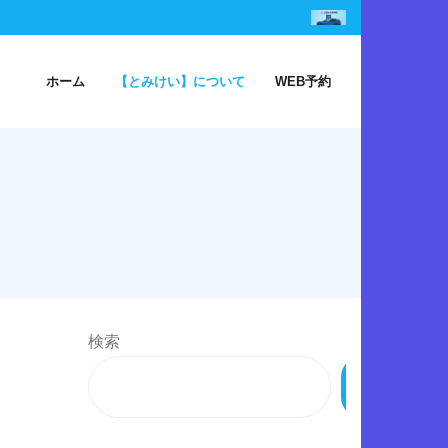
ホーム
【とみけい】について
WEB予約
検索
検
索