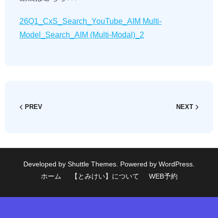
26Q1_CxS_Search_YouTube_AIM Multi-
Model_Search_AIM (Multi-Modal)_2
PREV
NEXT
Developed by
Shuttle Themes
. Powered by
WordPress
.
ホーム
【とみけい】について
WEB予約