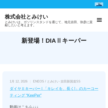
Skip
to
株式会社とみけい
content
とみけいは、ガソリンスタンドを通じて、地元吉田、弥彦に貢
献したいと考えます。
新登場！DIAⅡキーパー
1月 12, 2026
ENEOS / とみけい 吉田新国道SS
ダイヤⅡキーパー | 「キレイを、長く!」のカーコー
ティング “KeePer”
動画はこちら↓↓↓