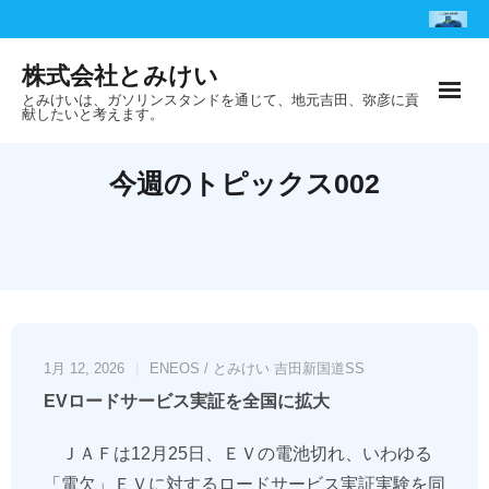
Skip
to
株式会社とみけい
content
とみけいは、ガソリンスタンドを通じて、地元吉田、弥彦に貢
献したいと考えます。
今週のトピックス002
1月 12, 2026
ENEOS / とみけい 吉田新国道SS
EVロードサービス実証を全国に拡大
ＪＡＦは12月25日、ＥＶの電池切れ、いわゆる
「電欠」ＥＶに対するロードサービス実証実験を同