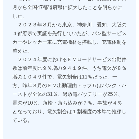
月から全国47都道府県に拡大したことを明らかに
した。
２０２３年８月から東京、神奈川、愛知、大阪の
４都府県で実証を先行していたが、バン型サービス
カーやレッカー車に充電機材を搭載し、充電体制を
整えた。
２０２４年度におけるＥＶロードサービス出動件
数は前年度比９％増の９４１９件、うち電欠が８％
増の１０４９件で、電欠割合は11％だった。一
方、昨年３月のＥＶ出動理由トップ５はパンク・バ
ーストが全体の31％、過放電バッテリーが25％、
電欠が10％、落輪・落ち込みが７％、事故が４％
となっており、電欠割合は１割程度の水準で推移し
ている。